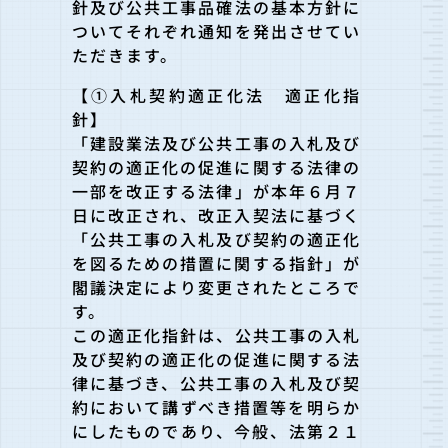
針及び公共工事品確法の基本方針に
ついてそれぞれ通知を発出させてい
ただきます。
【①入札契約適正化法 適正化指
針】
「建設業法及び公共工事の入札及び
契約の適正化の促進に関する法
律の
一部を改正する法律」が本年６月７
日に改正され、改正入契法
に基づく
「公共工事の入札及び契約の適正化
を図るための措置に関
する指針」が
閣議決定により変更されたところで
す。
この適正化指針は、公共工事の入札
及び契約の適正化の促進に関す
る法
律に基づき、公共工事の入札及び契
約において講ずべき措置等
を明らか
にしたものであり、今般、法第２１