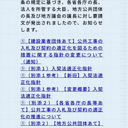
条の規定に基づき、
各省各庁の長、
法人を所管する大臣、地方公共団体
の長及び地方議
会の議長に対し要請
文が発出されましたので、お知らせ
します。
①【建設業者団体あて】公共工事の
入札及び契約の適正化を図るための
措置に関する指針の変更について
（通知）
①（別添１）入契法適正化指針
①（別添１参考）【新旧】入契法適
正化指針
①（別添１参考）【変更概要】入契
法適正化指針
①（別添２）【各省各庁の長等あ
て】公共工事の入札及び契約の適正
化の推進について
①（別添２）【地方公共団体あて】