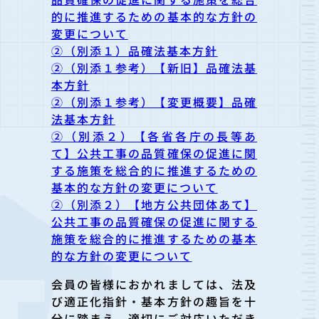
的に推進するための基本的な方針の
変更について
②（別添１）品確法基本方針
②（別添１参考）【新旧】品確法基
本方針
②（別添１参考）【変更概要】品確
法基本方針
②（別添２）【各省各庁の長等あ
て】公共工事の品質確保の促進に関
する施策を総合的に推進するための
基本的な方針の変更について
②（別添２）【地方公共団体あて】
公共工事の品質確保の促進に関する
施策を総合的に推進するための基本
的な方針の変更について
会員の皆様におかれましては、法及
び適正化指針・基本方針の趣旨を十
分
に踏まえ、適切にご対応いただき