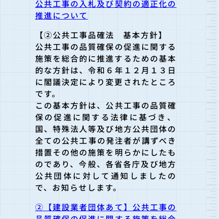
公共工事の入札及び契約の適正化の
推進について
【②公共工事品確法 基本方針】
公共工事の品質確保の促進に関する
施策を総合的に推進するための
基本
的な方針は、令和６年１２月１３日
に閣議決定により変更され
たところ
です。
この基本方針は、公共工事の品質確
保の促進に関する法律に基づき
、
国、特殊法人等及び地方公共団体の
全ての公共工事の発注者が講ずべき
措置その他の施策を明らかにしたも
ので
あり、今般、各省各庁及び地方
公共団体に対して通知しましたの
で、お知らせします。
②【建設業者団体あて】公共工事の
品質確保の促進に関する施策を総合