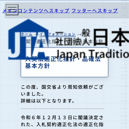
メインコンテンツへスキップ
フッターへスキップ
ホーム
インフォメーション
入契法適正化指針・品確法基本方針
入契法適正化指針・品確法
基本方針
この度、国交省より周知依頼がござ
いました。
詳細は以下となります。
令和６年１２月１３日に閣議決定さ
れた、入札契約適正化法の適正
化指