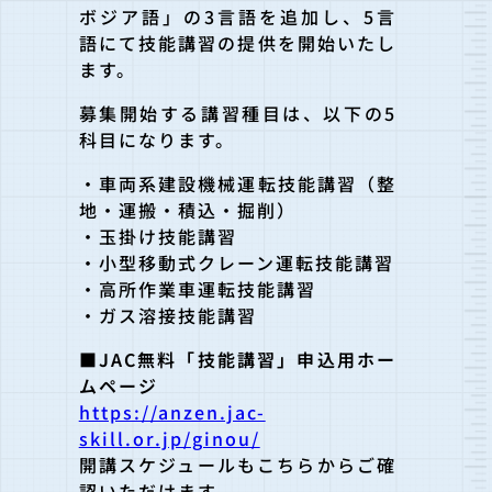
ボジア語」の3言語を追加し、5言
語にて技能講習の提供を開始いたし
ます。
募集開始する講習種目は、以下の5
科目になります。
・車両系建設機械運転技能講習（整
地・運搬・積込・掘削）
・玉掛け技能講習
・小型移動式クレーン運転技能講習
・高所作業車運転技能講習
・ガス溶接技能講習
■JAC無料「技能講習」申込用ホー
ムページ
https://anzen.jac-
skill.or.jp/ginou/
開講スケジュールもこちらからご確
認いただけます。