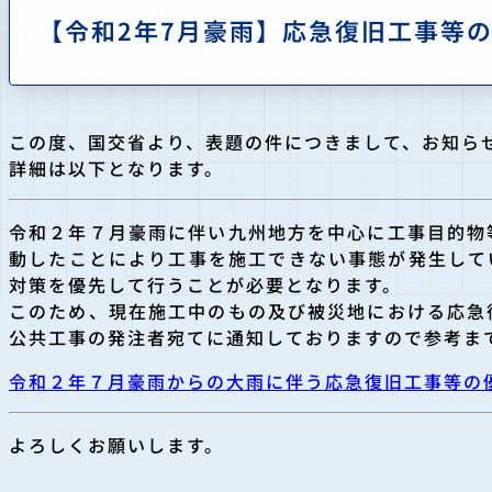
【令和2年7月豪雨】応急復旧工事等
この度、国交省より、表題の件につきまして、お知ら
詳細は以下となります。
令和２年７月豪雨に伴い九州地方を中心に工事目的物
動したことにより工事を施工できな
い事態が発生して
対策
を優先して行うことが必要となります。
このため、現在施工中のもの及び被災地における応急
公共工事の発注者宛てに通知してお
りますので参考ま
令和２年７月豪雨からの大雨に伴う応急復旧工事等の
よろしくお願いします。