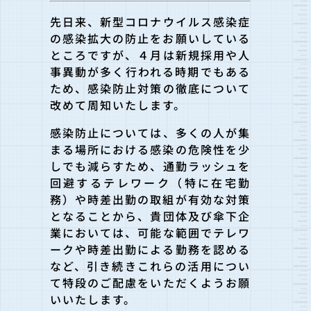
先日来、新型コロナウイルス感染症
の感染拡大の防止をお願いして
いる
ところですが、４月は新規採用や人
事異動が多く行われる時期でもある
ため、感染防止対策の徹底について
改めて周知いたします。
感染防止については、多くの人が集
まる場所における感染の危険性
を少
しでも減らすため、通勤ラッシュを
回避するテレワーク（特に在宅勤
務）や時差出勤の
取組が有効な対策
となることから、貴団体及び傘下企
業においては、可能な範囲でテレワ
ークや時差出
勤による勤務を認める
など、引き続きこれらの活用につい
て特段のご配慮をいただくようお願
い
いたします。