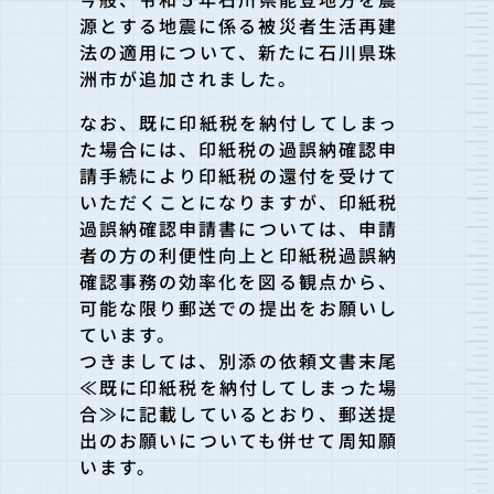
源とする地震に係る被災者生活
再建
法の適用について、新たに石川県珠
洲市が追加されました。
なお、既に印紙税を納付してしまっ
た場合には、印紙税の過誤納確
認申
請手続により印紙税の還付を受けて
いただくことになりますが
、印紙税
過誤納確認申請書については、申請
者の方の利便性向上と
印紙税過誤納
確認事務の効率化を図る観点から、
可能な限り郵送での提出をお願いし
ています。
つきましては、別添の依頼文書末尾
≪既に印紙税を納付してしまっ
た場
合≫に記載しているとおり、郵送提
出のお願いについても併せ
て周知願
います。