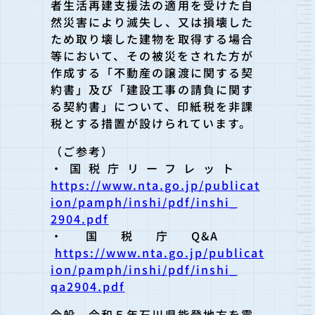
者生活再建支援法の適用を受け
た自
然災害により滅失し、又は損壊した
ため取り壊した建物を取得
する場合
等において、その被災をされた方が
作成する「
不動産の譲渡に関する契
約書」及び「
建設工事の請負に関す
る契約書」について、印紙税を非課
税とする
措置が設けられています。
（ご参考）
・国税庁リーフレット
https://www.nta.go.jp/publicat
ion/pamph/inshi/pdf/inshi_
2904.pdf
・国税庁Q&A
https://www.nta.go.jp/publicat
ion/pamph/inshi/pdf/inshi_
qa2904.pdf
今般、令和５年石川県能登地方を震