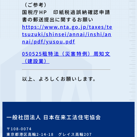
（ご参考）
国税庁HP 印紙税過誤納確認申請
書の郵送提出に関するお願い
https://www.nta.go.jp/taxes/te
tsuzuki/shinsei/annai/inshi/an
nai/pdf/yusou.pdf
050525租特法（災害特例）周知文
（建設業）
以上、よろしくお願いします。
一般社団法人 日本在来工法住宅協会
〒108-0074
東京都港区高輪2-14-18 グレイス高輪207