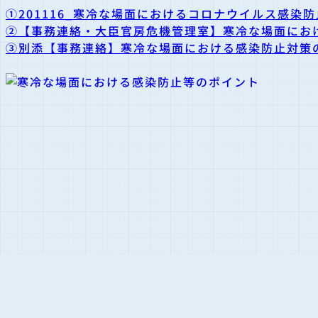
①201116_寒冷な場面におけるコロナウイルス感染
②【事務連絡・大臣官房危機管理室】寒冷な場面におけ
③別添【事務連絡】寒冷な場面における感染防止対策