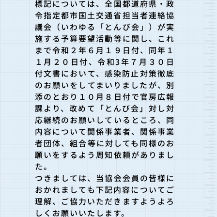
標記については、全国都道府県・政
令指定都市国土交通省担当者連
絡協
議会（いわゆる「とんび会」）
が実
施する予算要望活動等に関し、これ
まで令和２年６月１９日付、同年１
１月２０日付、令和3年７
月３０日
付文書において、感染防止対策徹底
のお願いをしてまいり
ましたが、別
添のとおり１０月８日付で官房広報
課より、改めて「とんび会」
対し対
応継続のお願いしているところ、同
内容について関係事業者、関係事業
者団体、組合等に対しても同
様のお
願いをするよう周知依頼がありまし
た。
つきましては、当協会会員の皆様に
おかれましても下記内容についてご
理解、
ご協力いただきますようよ
ろ
しくお願いいたします。