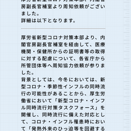
房副長官補室より周知依頼がござい
ました。
詳細は以下となります。
厚労省新型コロナ対策本部より、内
閣官房副長官補室
を経由して、医療
機関・保健所からの証明書等の取得
に対する配慮
について、各省庁から
所管団体等へ周知協力依頼が参りま
した。
背景としては、今冬においては、新
型コロナ・季節性インフルの同
時流
行の可能性があることから、厚生労
働省において「
新型コロナ・インフ
ル同時流行対策タスクフォース」を
開催し、同時流行に備えた対応とし
て、コロナ・インフル罹患時におい
て「
発熱外来のひっ迫等を回避する