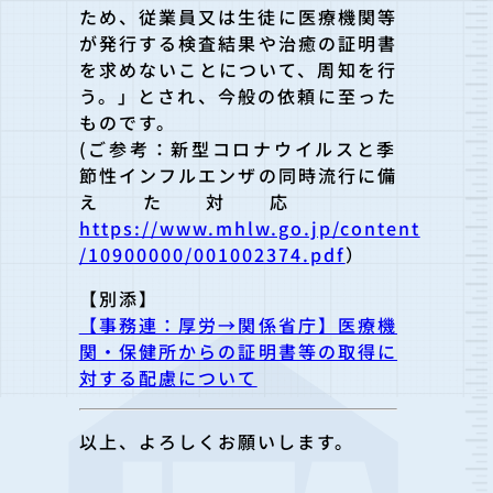
ため、従業員又は生徒に医療機関等
が発行する検査結果や治癒の証明書
を求めないことについて、
周知を行
う。」とされ、今般の依頼に至った
ものです。
(ご参考：
新型コロナウイルスと季
節性インフルエンザの同時流行に備
えた対
応
https://www.mhlw.go.jp/content
/10900000/001002374.pdf
）
【別添】
【事務連：厚労→関係省庁】医療機
関・保健所からの証明書等の取得に
対する配慮について
以上、よろしくお願いします。