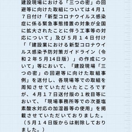
建設現場における「三つの密」の回
避等に向けた取組については４月１
７日付け「新型コロナウイルス感染
症に係る緊急事態措置の
対象が全国
に拡大されたことに伴う工事等の対
応について」及び５月１４日付け
「「建設業における新型コロナウイ
ルス感染予防対
策ガイドライン（令
和２年５月14日版）」の作成につ
いて」
等において、「建設現場「三
つの密」の回避等に向けた取組事
例」を送付し、各
現場等での取組を
周知させていただいたところです
が、４月１７日送付版の１枚目等に
おいて、「現場事務所等での次亜塩
素酸水対応の加湿器等の使用」を掲
載させていただいておりました
。
（５月１４日版からは削除しており
ました。）