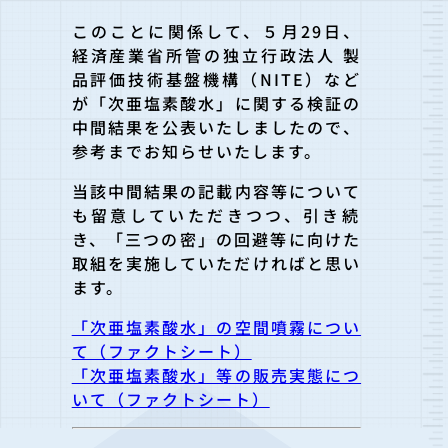
このことに関係して、５月29日、
経済産業省所管の独立行政法人 製
品評価技術基盤機構（NITE）など
が「次亜塩素酸水」に関する検証の
中間結果を公表いたしましたので
、
参考までお知らせいたします。
当該中間結果の記載内容等について
も留意していただきつつ、引き
続
き、「三つの密」の回避等に向けた
取組を実施していただければ
と思い
ます。
「次亜塩素酸水」の空間噴霧につい
て（ファクトシート）
「次亜塩素酸水」等の販売実態につ
いて（ファクトシート）