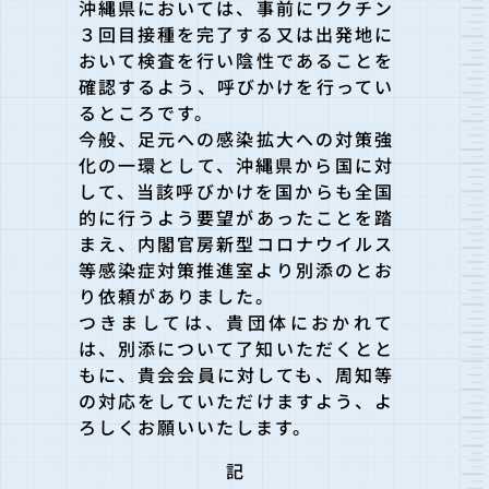
沖縄県においては、事前にワクチン
３回目接種を完了する又は出発
地に
おいて検査を行い陰性であることを
確認するよう、呼びかけを行ってい
るところです。
今般、足元への感染拡大への対策強
化の一環として、沖縄県から国
に対
して、当該呼びかけを国からも全国
的に行うよう要望があったことを踏
まえ、内閣官房新型コロナウイルス
等感染症
対策推進室より別添のとお
り依頼がありました。
つきましては、貴団体におかれて
は、別添について了知いただくと
と
もに、貴会会員に対しても、周知等
の対応をしていただけますよう、よ
ろしくお願いいたします。
記