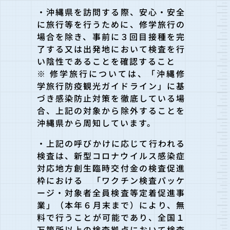
・沖縄県を訪問する際、安心・安全
に旅行等を行うために、修学旅
行の
場合を除き、事前に３回目接種を完
了する又は出発地において検査を行
い陰性であることを確認すること
※ 修学旅行については、「沖縄修
学旅行防疫観光ガイドライン」に基
づき感染防止対策を徹底している場
合、上記の対象から除外することを
沖縄県から周知しています。
・上記の呼びかけに応じて行われる
検査は、新型コロナウイルス感
染症
対応地方創生臨時交付金の検査促進
枠における 「ワクチン検査パッケ
ージ・対象者全員検査等定着促進事
業」（本
年６月末まで）により、無
料で行うことが可能であり、全国１
万箇所以上の検査拠点において検査