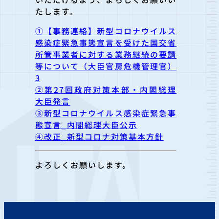
たします。
①【事務連絡】新型コロナウイルス
感染症緊急事態宣言を受けた国交省
所管事業者に対する業務継続の要請
等について（大臣官房危機管理官）
3
②第27回政府対策本部・内閣総理
大臣発言
③新型コロナウイルス感染症緊急事
態宣言_内閣総理大臣公示
④改正_新型コロナ対策基本方針
よろしくお願いします。