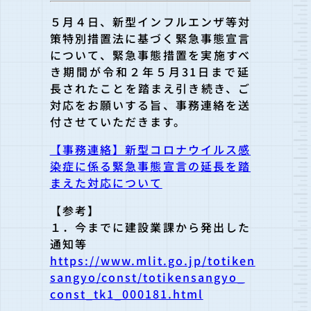
５月４日、新型インフルエンザ等対
策特別措置法に基づく緊急事態宣言
について、緊急事態措置を実施すべ
き期間が令和２年５月31日ま
で延
長されたことを踏まえ引き続き、ご
対応をお願いする旨、事務連絡を送
付させていただき
ます。
【事務連絡】新型コロナウイルス感
染症に係る緊急事態宣言の延長を踏
まえた対応について
【参考】
１．今までに建設業課から発出した
通知等
https://www.mlit.go.jp/totiken
sangyo/const/totikensangyo_
const_tk1_000181.html