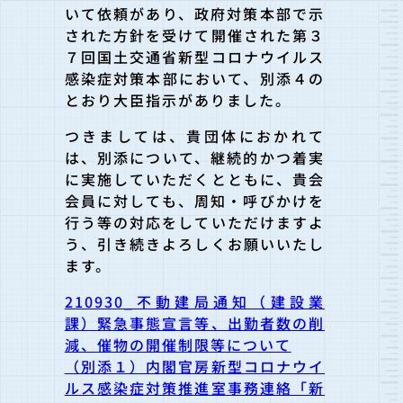
いて依頼があり、政府対策本部で示
された方針を受けて開催された第３
７回国土交通省新型コロナウイルス
感染症対策本部において、別添４の
とおり大臣指示がありました。
つきましては、貴団体におかれて
は、別添について、継続的かつ着実
に実施していただくとともに、貴会
会員に対しても、周知・呼びかけを
行う等の対応をしていただけますよ
う、引き続きよろしくお願いいたし
ます。
210930_不動建局通知（建設業
課）緊急事態宣言等、出勤者数の削
減、催物の開催制限等について
（別添１）内閣官房新型コロナウイ
ルス感染症対策推進室事務連絡「新