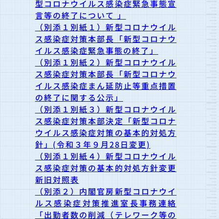
型コロナウイルス感染症緊急事態宣
言等の終了について 」
（別添１別紙１）新型コロナウイル
ス感染症対策本部長「新型コロナウ
イルス感染症緊急事態の終了」
（別添１別紙２）新型コロナウイル
ス感染症対策本部長「新型コロナウ
イルス感染症まん延防止等重点措置
の終了に関する公示」
（別添１別紙３）新型コロナウイル
ス感染症対策本部決定「新型コロナ
ウイルス感染症対策の基本的対処方
針」(令和３年９月28日変更)
（別添１別紙４）新型コロナウイル
ス感染症対策の基本的対処方針変更
新旧対照表
（別添２）内閣官房新型コロナウイ
ルス感染症対策推進室長事務連絡
「出勤者数の削減（テレワーク等の