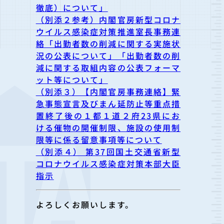
徹底）について」
（別添２参考）内閣官房新型コロナ
ウイルス感染症対策推進室長事務連
絡「出勤者数の削減に関する実施状
況の公表について」「出勤者数の削
減に関する取組内容の公表フォーマ
ット等について」
（別添３）【内閣官房事務連絡】緊
急事態宣言及びまん延防止等重点措
置終了後の１都１道２府23県にお
ける催物の開催制限、施設の使用制
限等に係る留意事項等について
（別添４） 第37回国土交通省新型
コロナウイルス感染症対策本部大臣
指示
よろしくお願いします。