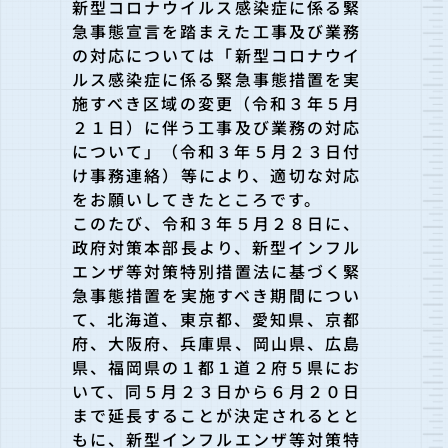
新型コロナウイルス感染症に係る緊
急事態宣言を踏まえた工事及び
業務
の対応については「新型コロナウイ
ルス感染症に係る緊急事態措置を実
施すべ
き区域の変更（令和３年５月
２１日）に伴う工事及び業務の対応
について」（令和３
年５月２３日付
け事務連絡）等により、適切な対応
をお願いしてきたところです。
このたび、令和３年５月２８日に、
政府対策本部長より、新型イン
フル
エンザ等対策特別措置法に基づく緊
急事態措置を実施すべき期間につい
て、北
海道、東京都、愛知県、京都
府、大阪府、兵庫県、岡山県、広島
県、福岡県の１都１
道２府５県にお
いて、同５月２３日から６月２０日
まで延長することが決定されると
と
もに、新型インフルエンザ等対策特