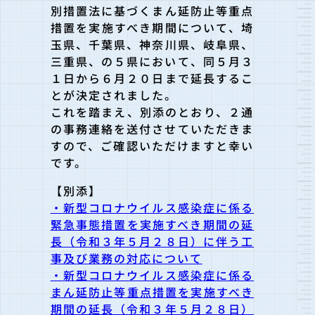
別措置法に基づくまん延防止等重点
措置を実施
すべき期間について、埼
玉県、千葉県、神奈川県、岐阜県、
三重県、の５県において
、同５月３
１日から６月２０日まで延長するこ
とが決定されました。
これを踏まえ、別添のとおり、２通
の事務連絡を送付させていただ
きま
すので、ご確認いただけますと幸い
です。
【別添】
・新型コロナウイルス感染症に係る
緊急事態措置を実施すべき期間の延
長（令和３年５月２８日）に伴う工
事及び業務の対応について
・新型コロナウイルス感染症に係る
まん延防止等重点措置を実施すべき
期間の延長（令和３年５月２８日）