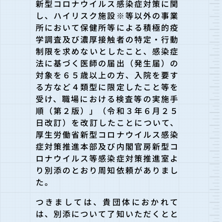
新型コロナウイルス感染症対策に関
し、ハイリスク施設※等以外の事業
所において保健所等による積極的疫
学調査及び濃厚接触者の特定・行動
制限を求めないとしたこと、感染症
法に基づく医師の届出（発生届）の
対象を６５歳以上の方、入院を要す
る方など４類型に限定したこと等を
受け、職場における検査等の実施手
順（第２版）」（令和３年６月２５
日改訂）を改訂したことについて、
厚生労働省新型コロナウイルス感染
症対策推進本部及び内閣官房新型コ
ロナウイルス等感染症対策推進室よ
り別添のとおり周知依頼がありまし
た。
つきましては、貴団体におかれて
は、別添について了知いただくとと