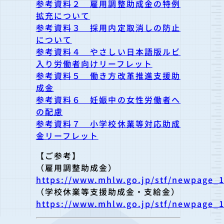
参考資料２ 雇用調整助成金の特例
拡充について
参考資料３ 採用内定取消しの防止
について
参考資料４ やさしい日本語版ルビ
入り労働者向けリーフレット
参考資料５ 働き方改革推進支援助
成金
参考資料６ 妊娠中の女性労働者へ
の配慮
参考資料７ 小学校休業等対応助成
金リーフレット
【ご参考】
（雇用調整助成金）
https://www.mhlw.go.jp/stf/newpage_
（学校休業等支援助成金・支給金）
https://www.mhlw.go.jp/stf/newpage_