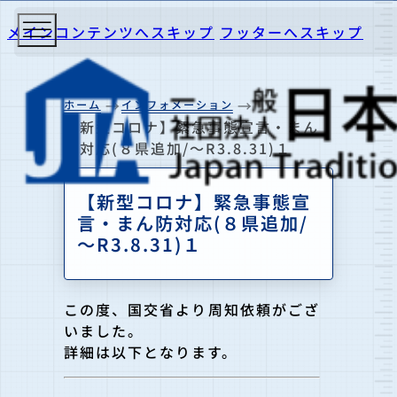
メインコンテンツへスキップ
フッターへスキップ
ホーム
インフォメーション
【新型コロナ】緊急事態宣言・まん
防対応(８県追加/～R3.8.31)１
【新型コロナ】緊急事態宣
言・まん防対応(８県追加/
～R3.8.31)１
この度、国交省より周知依頼がござ
いました。
詳細は以下となります。