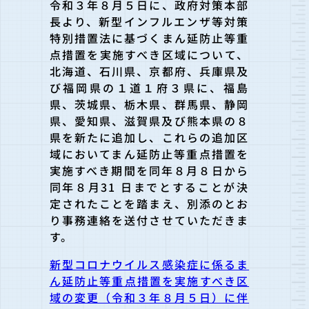
令和３年８月５日に、政府対策本部
長より、新型インフルエンザ等対策
特別措置法に基づくまん延防止等重
点措
置を実施すべき区域について、
北海道、石川県、京都府、兵庫県及
び福岡県の１道１府３県に、福島
県、茨城県、栃木県、群馬県、静岡
県、愛知県、滋賀県及び熊
本県の８
県を新たに追加し、これらの追加区
域においてまん延防止等重点措置を
実施すべき期間
を同年８月８日から
同年８月31 日までとすることが決
定されたことを踏まえ、別添のとお
り事務連絡を送付させていただきま
す。
新型コロナウイルス感染症に係るま
ん延防止等重点措置を実施すべき区
域の変更（令和３年８月５日）に伴