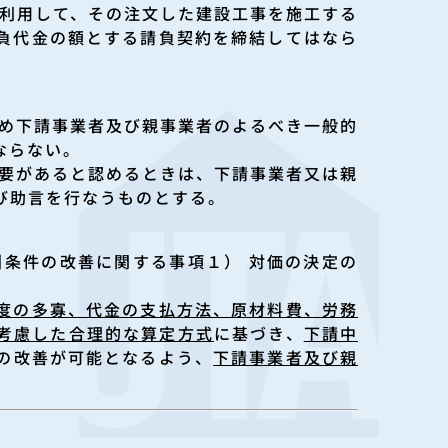
に利用して、その注文した建設工事を施工する
負代金の額とする請負契約を締結してはなら
ため下請事業者及び親事業者のよるべき一般的
ならない。
必要があると認めるときは、下請事業者又は親
び助言を行なうものとする。
引条件の改善に関する事項１） 対価の決定の
度の多寡、代金の支払方法、原材料費、労務
考慮した合理的な算定方式
に基づき、
下請中
の改善が可能となるよう、
下請事業者及び親