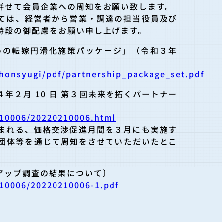
併せて会員企業への周知をお願い致します。
ては、経営者から営業・調達の担当役員及び
特段の御配慮をお願い申し上げます。
めの転嫁円滑化施策パッケージ」（令和３年
sihonsyugi/pdf/partnership_package_set
.pdf
年２月 10 日 第３回未来を拓くパートナー
210006/20220210006.html
まれる、価格交渉促進月間を３月にも実施す
業界団体等を通じて周知をさせていただいたとこ
アップ調査の結果について〕
210006/20220210006-1.pdf