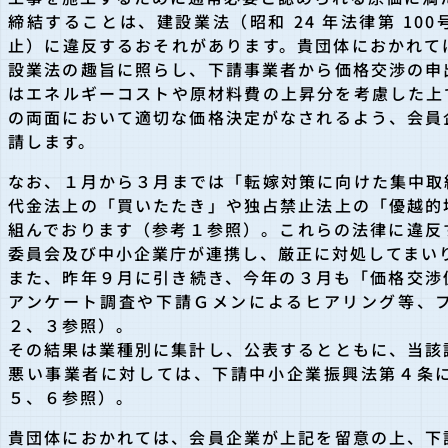
締結することは、建設業法（昭和 24 年法律第 100
止）に違反するおそれがあります。貴団体におかれて
設業法の趣旨に照らし、下請事業者から価格交渉の申
はエネルギーコストや原材料費の上昇分を考慮した上
の両面において適切な価格決定がなされるよう、会員
請します。
なお、１月から３月までは「転嫁対策に向けた集中取
代金法上の「買いたたき」や独占禁止法上の「優越的
組んでおります（参考１参照）。これらの法律に違反
委員会及び中小企業庁が連携し、厳正に対処してまい
また、昨年９月に引き続き、今年の３月も「価格交渉
アンケート調査や下請Ｇメンによるヒアリング等、
２、３参照）。
その結果は業種別に集計し、公表するとともに、当該
悪い事業者に対しては、下請中小企業振興法第４条
５、６参照）。
貴団体におかれては、会員企業が上記を留意の上、下