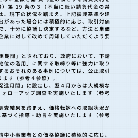
号）第 19 条の３（不当に低い請負代金の禁
は、現下の状況を踏まえ、上記振興基準や建
出があった場合には積極的に応じ、取引対価
で、十分に協議し決定するなど、方法と単価
企業に対して改めて周知していただくよう要
組期間」とされており、政府において、下請
地位の濫用」に関する取締り等に強力に取り
するおそれのある事例については、公正取引
ります（参考４参照）。
促進月間」に設定し、翌４月からは大規模な
フォローアップ調査を実施いたします（参考
調査結果を踏まえ、価格転嫁への取組状況が
に基づく指導・助言を実施いたします（参考
請中小事業者との価格協議に積極的に応じ、