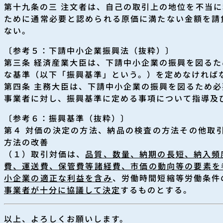
第十九条の三 注文者は、自己の取引上の地位を不当
ために通常必要と認められる原価に満たない金額を請
ない。
〔参考５：下請中小企業振興法（抜粋）〕
第三条 経済産業大臣は、下請中小企業の振興を図る
な基準（以下「振興基準」という。）を定めなければ
第四条 主務大臣は、下請中小企業の振興を図るため
事業者に対し、振興基準に定める事項について指導及
〔参考６：振興基準（抜粋）〕
第４ 対価の決定の方法、納品の検査の方法その他取
方法の改善
（１）取引対価は、
品質、数量、納期の長短、納入頻
費、運送費、保管費等諸経費、市価の動向等の要素を
小企業の適正な利益を含み
、労働時間短縮等労働条件
事業者が十分に協議して決定
するものとする。
以上、よろしくお願いします。