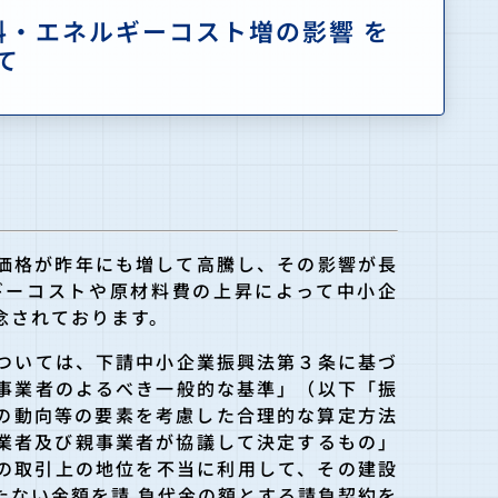
料・エネルギーコスト増の影響 を
て
価格が昨年にも増して高騰し、その影響が長
ギーコストや原材料費の上昇によって中小企
念されております。
ついては、下請中小企業振興法第３条に基づ
事業者のよるべき一般的な基準」（以下「振
の動向等の要素を考慮した合理的な算定方法
業者及び親事業者が協議して決定するもの」
の取引上の地位を不当に利用して、その建設
たない金額を請 負代金の額とする請負契約を