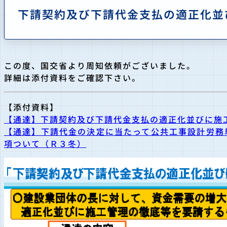
下請契約及び下請代金支払の適正化並
この度、国交省より周知依頼がございました。
詳細は添付資料をご確認下さい。
【添付資料】
【通達】下請契約及び下請代金支払の適正化並びに施
【通達】下請代金の決定に当たって公共工事設計労務
項ついて（Ｒ３冬）