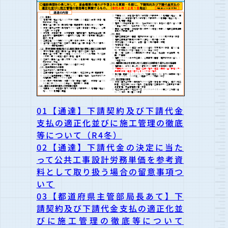
01【通達】下請契約及び下請代金
支払の適正化並びに施工管理の徹底
等について（R4冬）
02【通達】下請代金の決定に当た
って公共工事設計労務単価を参考資
料として取り扱う場合の留意事項つ
いて
03【都道府県主管部局長あて】下
請契約及び下請代金支払の適正化並
びに施工管理の徹底等について