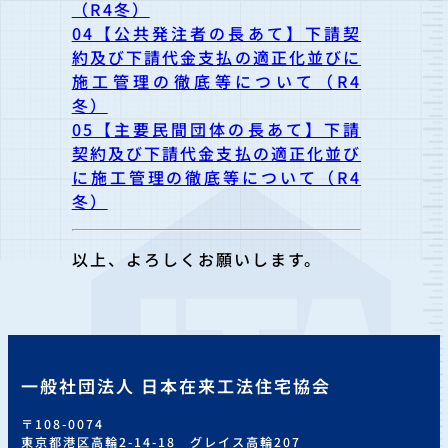
（R4冬）
04【公共発注者の長あて】下請契
約及び下請代金支払の適正化並びに
施工管理の徹底等について（R4
冬）
05【主要民間団体の長あて】下請
契約及び下請代金支払の適正化並び
に施工管理の徹底等について（R4
冬）
以上、よろしくお願いします。
一般社団法人 日本在来工法住宅協会
〒108-0074
東京都港区高輪2-14-18 グレイス高輪207