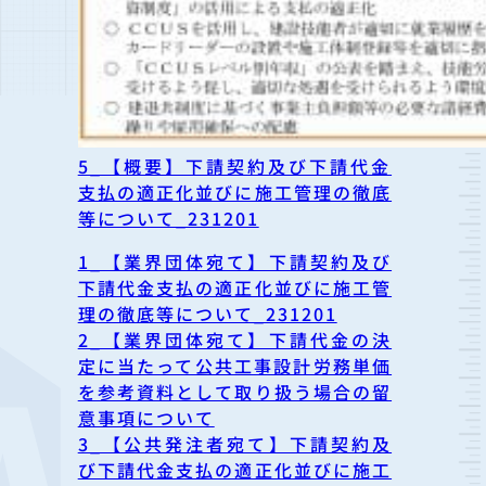
5_【概要】下請契約及び下請代金
支払の適正化並びに施工管理の徹底
等について_231201
1_【業界団体宛て】下請契約及び
下請代金支払の適正化並びに施工管
理の徹底等について_231201
2_【業界団体宛て】下請代金の決
定に当たって公共工事設計労務単価
を参考資料として取り扱う場合の留
意事項について
3_【公共発注者宛て】下請契約及
び下請代金支払の適正化並びに施工