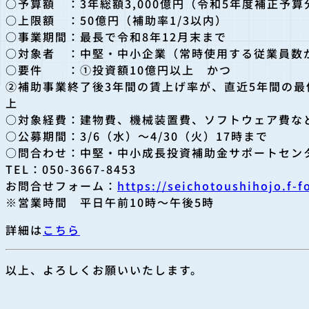
○予算額 ：3年総額3,000億円（令和5年度補正予算分
○上限額 ：50億円（補助率1/3以内）
○事業期間：最長で令和8年12月末まで
○対象者 ：中堅・中小企業（常時使用する従業員数が2
○要件 ：①投資額10億円以上 かつ
②補助事業終了後3年間の賃上げ率が、直近5年間の最
上
○対象経費：建物費、機械装置費、ソフトウェア費な
○公募期間：3/6（水）～4/30（火）17時まで
○問合わせ：中堅・中小成長投資補助金サポートセン
TEL：050-3667-8453
お問合せフォーム：
https://seichotoushih
ojo.f-
※営業時間 平日午前10時～午後5時
詳細は
こちら
以上、よろしくお願いいたします。