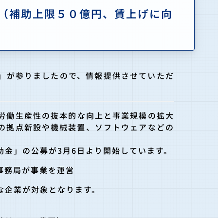
（補助上限５０億円、賃上げに向
」が参りまし
たので、情報提供させていただ
労働生産性の
抜本的な向上と事業規模の拡大
の拠点新設や機械装置、ソフトウ
ェアなどの
助金」の公募が3月6日より開始していま
す。
事務局が事業
を運営
な企業が対象
となります。