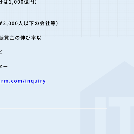
は1,000億
円）
,000人以下の会
社等）
低賃金の伸
び率以
ど
ター
form.com/inquiry