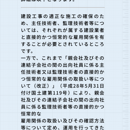
建設工事の適正な施工の確保のた
め、主任技術者、監理技術者等に
つ
いては、それぞれが属する建設業者
と直接的かつ恒常的な雇用関係を有
することが
必要とされているところ
です。
一方で、これまで「親会社及びその
連結子会社の間の出向社員に係
る主
任技術者又は監理技術者の直接的か
つ恒常的な雇用関係の取扱い等につ
いて（改
正）」（平成28年5月31日
付け国土建第119号）により、親会
社及びその連結子会社の間の出向社
員に係る監理技術者等の直
接的かつ
恒常的な
雇用関係の取扱い及びその確認方法
等について定め、運用を行って
きた