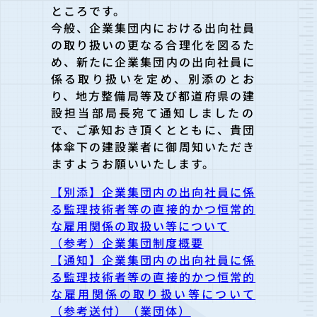
ところです。
今般、企業集団内における出向社員
の取り扱いの更なる合理化を図
るた
め、新たに企業集団内の出向社員に
係る取り扱いを定め、別添のとお
り、地方整備局等及び都道府県の建
設担当部局長宛て通
知しましたの
で、ご承知おき頂くとともに、貴団
体傘下の建設業者に御周知いただき
ますようお願いいたします。
【別添】企業集団内の出向社員に係
る監理技術者等の直接的かつ恒常的
な雇用関係の取扱い等について
（参考）企業集団制度概要
【通知】企業集団内の出向社員に係
る監理技術者等の直接的かつ恒常的
な雇用関係の取り扱い等について
（参考送付）（業団体）