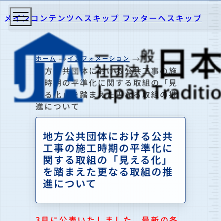
メインコンテンツへスキップ
フッターへスキップ
ホーム
インフォメーション
地方公共団体における公共工事の施
工時期の平準化に関する取組の「見
える化」を踏まえた更なる取組の推
進について
地方公共団体における公共
工事の施工時期の平準化に
関する取組の「見える化」
を踏まえた更なる取組の推
進について
3月に公表いたしました、最新の各