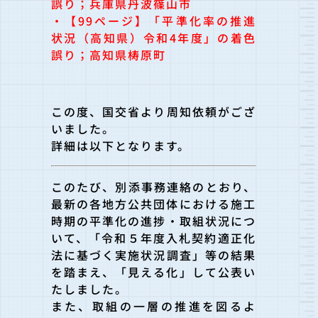
誤り；兵庫県丹波篠山市
・【99ページ】「平準化率の推進
状況（高知県）令和4年度」の着色
誤り；高知県梼原町
この度、国交省より周知依頼がござ
いました。
詳細は以下となります。
このたび、別添事務連絡のとおり、
最新の各地方公共団体における
施工
時期の平準化の進捗・取組状況につ
いて、「令和５年度入札契
約適正化
法に基づく実施状況調査」等の結果
を踏まえ、「
見える化」して公表い
たしました。
また、取組の一層の推進を図るよ