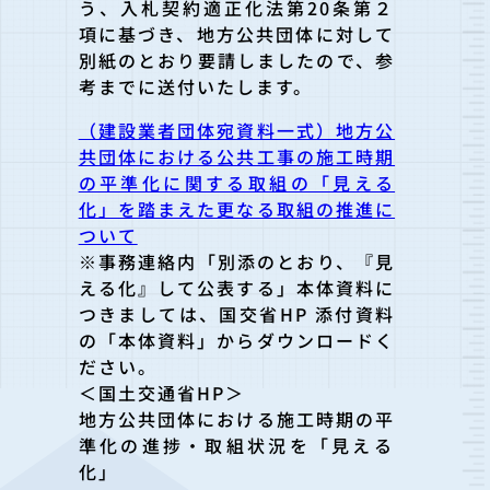
う、入札契約適正化法第20条第
２
項に基づき、地方公共団体に対して
別紙のとおり要請しましたの
で、参
考までに送付いたします。
（建設業者団体宛資料一式）地方公
共団体における公共工事の施工時期
の平準化に関する取組の「見える
化」を踏まえた更なる取組の推進に
ついて
※事務連絡内「別添のとおり、『見
える化』して公表する」本体資料に
つきましては、国交省HP 添付資料
の「本体資料」からダウンロードく
ださ
い。
＜国土交通省HP＞
地方公共団体における施工時期の平
準化の進捗・取組状況を「見え
る
化」