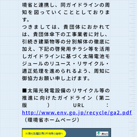
境省と連携し、同ガイドラインの周
知を図っていくこととしておりま
す。
つきましては、貴団体におかれて
は、貴団体傘下の工事業者に対し、
引続き建築物等の分別解体の徹底に
加え、下記の啓発用チラシ等を活用
しガイドラインに基づく太陽電池モ
ジュールのリユース・リサイクル・
適正処理を進められるよう、周知に
御協力お願い申し上げます。
■太陽光発電設備のリサイクル等の
推進に向けたガイドライン（第二
版）URL：
http://www.env.go.jp/recycle/ga2.pdf
（環境省ホームページ）