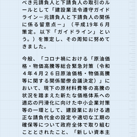
べき元請負人と下請負人の取引のル
ールとして「建設業法令遵守ガイド
ライン－元請負人と下請負人の関係
に係る留意点－」（平成19年６月
策定。以下「ガイドライン」とい
う。）を策定し、その周知に努めて
きました。
今般、「コロナ禍における「原油価
格・物価高騰等総合緊急対策（令和
４年４月２６日原油価格・物価高騰
等に関する関係閣僚会議決定）」に
おいて、現下の原材料費等の高騰の
状況を踏まえた新たな価格体系への
適応の円滑化に向けた中小企業対策
等の一環として、建設業における適
正な請負代金の設定や適切な工期の
確保等について政府全体で取り組む
こととされたこと、「新しい資本主