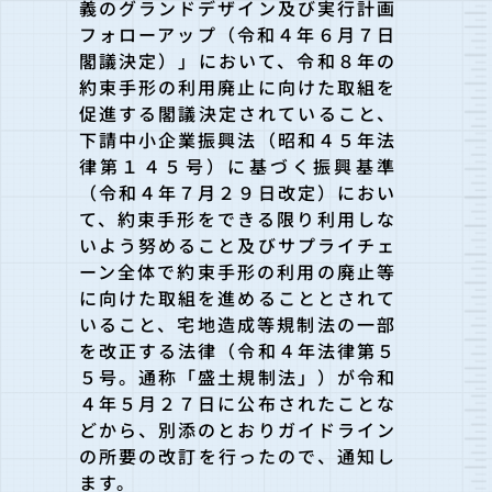
義のグランドデザイン及び実行計画
フォローアップ（令和４年６月７日
閣議決定）」において、令和８年の
約束手形の利用廃止に向けた取組を
促進する閣議決定されていること、
下請中小企業振興法（昭和４５年法
律第１４５号）に基づく振興基準
（令和４年７月２９日改定）におい
て、約束手形をできる限り利用しな
いよう努めること及びサプライチェ
ーン全体で約束手形の利用の廃止等
に向けた取組を進めることとされて
いること、宅地造成等規制法の一部
を改正する法律（令和４年法律第５
５号。通称「盛土規制法」）が令和
４年５月２７日に公布されたことな
どから、別添のとおりガイドライン
の所要の改訂を行ったので、通知し
ます。