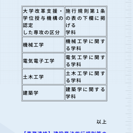
大学改革支援・
施行規則第1条
学位授与機構の
の表の下欄に掲
認定
げる
した専攻の区分
学科
機械工学に関す
機械工学
る学科
電気工学に関す
電気電子工学
る学科
土木工学に関す
土木工学
る学科
建築学に関する
建築学
学科
以上