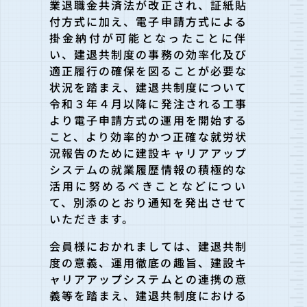
業退職金共済法が改正され、証紙貼
付方式に加え、電子申請方式による
掛金納付が可能となった
ことに伴
い、建退共制度の事務の効率化及び
適正履行の確保を図ることが必要な
状況を踏まえ、建退共制度について
令和３年４月以降に発注される工事
より電子申
請方式の運用を開始する
こと、より効率的かつ正確な就労状
況報告
のために建設キャリアアップ
システムの就業履歴情報の積極的な
活
用に努めるべきことなどについ
て、
別添のとおり通知を発出させて
いただきます。
会員様におかれましては、建退共制
度の意義、運用徹底の趣旨、建
設キ
ャリアアップシステムとの連携の意
義等を踏まえ、建退共制度
における