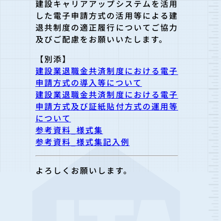
建設キャリアアップシステムを活用
した電子申請方式の活
用等による建
退共制度の適正履行についてご協力
及びご配慮をお願
いいたします。
【別添】
建設業退職金共済制度における電子
申請方式の導入等について
建設業退職金共済制度における電子
申請方式及び証紙貼付方式の運用等
について
参考資料_様式集
参考資料_様式集記入例
よろしくお願いします。