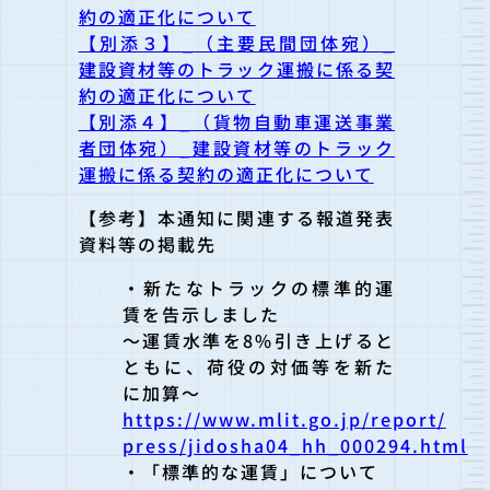
約の適正化について
【別添３】_（主要民間団体宛）_
建設資材等のトラック運搬に係る契
約の適正化について
【別添４】_（貨物自動車運送事業
者団体宛）_建設資材等のトラック
運搬に係る契約の適正化について
【参考】本通知に関連する報道発表
資料等の掲載先
・新たなトラックの標準的運
賃を告示しました
～運賃水準を8%引き上げると
ともに、荷役の対価等を新た
に加算
～
https://www.mlit.go.jp/report/
press/jidosha04_hh_000294.html
・「標準的な運賃」について