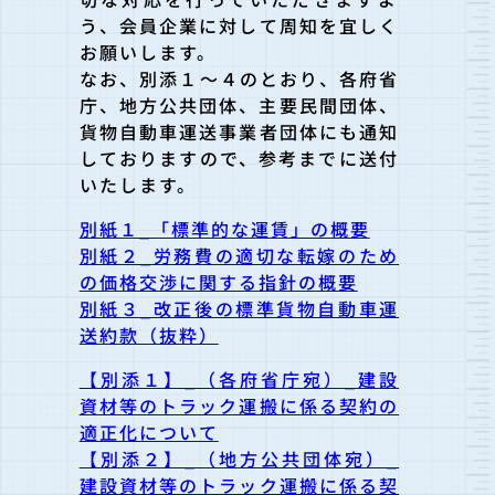
う、会員企業に対して周知を宜しく
お願いします。
なお、別添１～４のとおり、各府省
庁、地方公共団体、主要民間団
体、
貨物自動車運送事業者団体にも通知
しておりますので、参考ま
でに送付
いたします。
別紙１_「標準的な運賃」の概要
別紙２_労務費の適切な転嫁のため
の価格交渉に関する指針の概要
別紙３_改正後の標準貨物自動車運
送約款（抜粋）
【別添１】_（各府省庁宛）_建設
資材等のトラック運搬に係る契約の
適正化について
【別添２】_（地方公共団体宛）_
建設資材等のトラック運搬に係る契