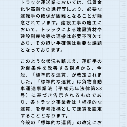
トラック運送業においては、低賃金
化や高齢化の進行等により、必
要な
運転手の確保が困難となることが懸
念されています。建設工事
の施工に
おいて、トラックによる建設資材や
建設副産物等の運搬は
必要不可欠で
あり、
その担い手確保は重要な課題
となっております。
このような状況も踏まえ、運転手の
労働条件を改善する観点から、
今
般、「標準的な運賃」が改定されま
した。「標準的な運賃」は貨
物自動
車運送事業法（平成元年法律第83
号）に基づき告示される
ものであ
り、各トラック事業者は「標準的な
運賃」
を参考指標として運賃を設定
することとなります。
今般の「標準的な運賃」の改定にお