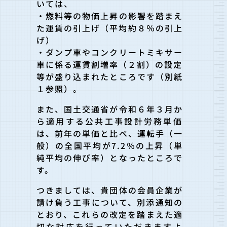
いては、
・燃料等の物価上昇の影響を踏まえ
た運賃の引上げ（平均約８％の
引上
げ）
・ダンプ車やコンクリートミキサー
車に係る運賃割増率（２割）の
設定
等が盛り込まれたところです（別紙
１参照）。
また、国土交通省が令和６年３月か
ら適用する公共工事設計労務単
価
は、前年の単価と比べ、運転手（一
般）の全国平均が7.2％
の上昇（単
純平均の伸び率）となったところで
す。
つきましては、貴団体の会員企業が
請け負う工事について、別添通
知の
とおり、これらの改定を踏まえた適
切な対応を行っていただき
ますよ