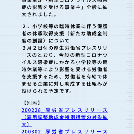
症の影響を受ける事業主」全般に拡
大
されました。
２．小学校等の臨時休業に伴う保護
者の休暇取得支援（新たな助成
金制
度の創設）について
３月２日付の厚生労働省プレスリリ
ースのとおり、今般の新型コロ
ナウ
イルス感染症にかかる小学校等の臨
時休業等により影響を受け
る労働者
を支援するため、労働者を有給で休
ませる企業に対し助成
する仕組みが
設けられる予定です。
【別添】
200228_厚労省プレスリリース
（雇用調整助成金特例措置の対象拡
大）
200302_厚労省プレスリリース