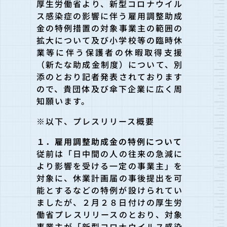
厚生労働省より、新型コロナウイル
ス感染症の影響に伴う雇用調整
助成
金の特例措置の対象事業主の範囲の
拡大について及び小学校等
の臨時休
業等に伴う保護者の休暇取得支援
（新たな助成金制度）
について、別
添のとおり記者発表されております
ので、貴団体及び
傘下企業に広く周
知願います。
※以下、プレスリリース概要
１．雇用調整助成金の特例について
従前は「日中間の人の往来の急減に
より影響を受ける一定の事業主
」を
対象に、休業計画届の事後提出を可
能とするなどの特例が設け
られてい
ましたが、
２月２８日付けの厚生労
働省プレスリリースのとおり、対象
事業主
が「新型コロナウイルス感染