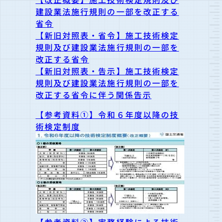
建設業法施行規則の一部を改正する
省令
【新旧対照表・省令】施工技術検定
規則及び建設業法施行規則の一部を
改正する省令
【新旧対照表・告示】施工技術検定
規則及び建設業法施行規則の一部を
改正する省令に伴う関係告示
【参考資料①】令和６年度以降の技
術検定制度
【参考資料②】実務経験による技術