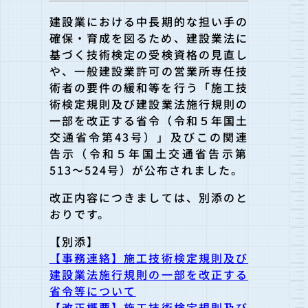
建設業における中長期的な担い手の
確保・育成を図るため、
建設業法に
基づく技術検定の受検資格の見直し
や、一般建設業許可の営業所専任技
術
者の要件の緩和等を行う「施工技
術検定規則及び建設業法施行規則の
一部を改正する
省令（令和５年国土
交通省令第43号）」及びこの関連
告示（令和５年国土交通省告
示第
513～524号）が公布されました。
改正内容につきましては、別添のと
おりです。
【別添】
【事務連絡】施工技術検定規則及び
建設業法施行規則の一部を改正する
省令等について
【改正概要】施工技術検定規則及び