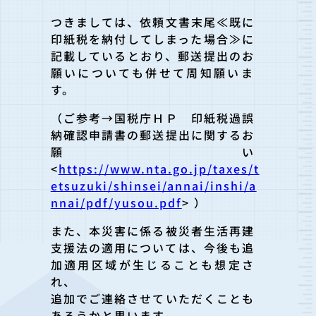
つきましては、依頼文書末尾≪既に
印紙税を納付してしまった場合
≫に
記載しているとおり、郵送提出のお
願いについても併せて周知
願いま
す。
（ご参考→国税庁ＨＰ 印紙税過誤
納確認申請書の郵送提出に関するお
願い
<
https://www.nta.go.jp/taxes/t
etsuzuki/shinsei/annai/inshi/a
nnai/pdf/yusou.pdf
> ）
また、本災害に係る被災者生活再建
支援法の適用については、今後
も追
加適用区域が生じることも想定さ
れ、
追加でご連絡させていただくことも
あろうかと思います。