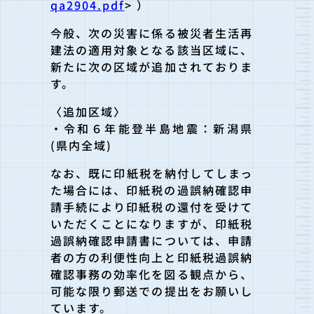
qa2904.pdf
> ）
今般、次の災害に係る被災者生活再
建法の適用対象となる該当区域
に、
新たに次の区域が追加されておりま
す。
〈追加区域〉
・令和６年能登半島地震：新潟県
(県内全域)
なお、既に印紙税を納付してしまっ
た場合には、印紙税の過誤納確
認申
請手続により印紙税の還付を受けて
いただくことになりますが
、印紙税
過誤納確認申請書については、申請
者の方の利便性向上と
印紙税過誤納
確認事務の効率化を図る観点から、
可能な限り郵送での提出をお願いし
ています。