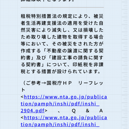
租税特別措置法の規定により、被災
者生活再建支援法の適用を受け
た自
然災害により滅失し、又は損壊した
ため取り壊した建物を取得
する場合
等において、その被災をされた方が
作成する「
不動産の譲渡に関する契
約書」及び「
建設工事の請負に関す
る契約書」について、印紙税を非課
税とする
措置が設けられています。
（ご参考→国税庁ＨＰ リーフレッ
ト
<
https://www.nta.go.jp/publica
tion/pamph/inshi/pdf/inshi_
2904.pdf
> 、Ｑ＆Ａ
<
https://www.nta.go.jp/publica
tion/pamph/inshi/pdf/inshi_