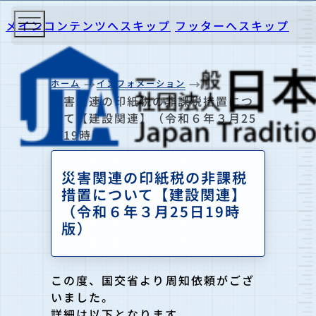
メインコンテンツへスキップ
フッターへスキップ
ホーム
インフォメーション
災害関連の印紙税の非課税措置につ
いて【建設関連】（令和６年３月25
日19時版）
災害関連の印紙税の非課税
措置について【建設関連】
（令和６年３月25日19時
版）
この度、国交省より周知依頼がござ
いました。
詳細は以下となります。