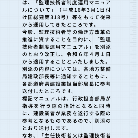
は、「監理技術者制度運用マニ
ュア
ルについて」（平成16年3月1日付
け国総建第318号）等をもって従来
から
運用してきたところです。
今般、監理技術者等の働き方改革の
推進に資することを目的に、「
監理
技術者制度運用マニュアル」を別添
のとおり改正し、令和６年４月１日
から適用
することといたしました。
別添の内容については、各地方整備
局建政部長等に通知するととも
に、
各都道府県建設業担当部局長に参考
送付したところです。
標記マニュアルは、行政担当部局が
指導を行う際の指針となると同
時
に、建設業者が業務を遂行する際の
参考となるものであるので、別添の
とおり送付
します。
なお、「主任技術者又は監理技術者