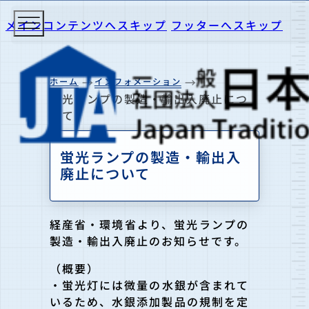
メインコンテンツへスキップ
フッターへスキップ
ホーム
インフォメーション
蛍光ランプの製造・輸出入廃止につ
いて
蛍光ランプの製造・輸出入
廃止について
経産省・環境省より、蛍光ランプの
製造・輸出入廃止のお知らせで
す。
（概要）
・蛍光灯には微量の水銀が含まれて
いるため、水銀添加製品の規制を
定