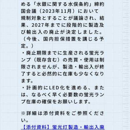
める「水銀に関する水俣条約」締約
国会議（2023年11月）
において
規制対象とすることが議論され、結
果、2027年までに段階的に
製造及
び輸出入の廃止が決定しました。
（今後、
国内担保措置を講じる予
定。）
・廃止期限までに生産される蛍光ラ
ンプ（既存含む）の売買・使用は
制
限されませんが、製造・輸出入が終
了すると必然的に在庫も少な
くなり
ます。
・計画的にLED化を進める、また
は、なるべく早く必要数の蛍光
ラン
プ在庫の確保をお願いします。
※詳細は添付資料をご参照くださ
い。
【添付資料】蛍光灯製造・輸出入廃