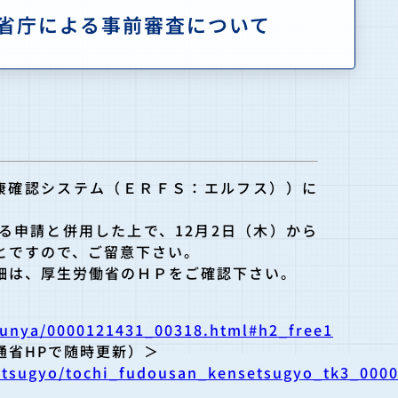
省庁による事前審査について
健康確認システム（ＥＲＦＳ：エルフス））に
る申請と併用した上で、12月2日（木）から
とですので、ご留意下さい。
細は、厚生労働省のＨＰをご確認下さい。
/bunya/0000121431_00318.html#h2_free1
通省HPで随時更新）＞
setsugyo/tochi_fudousan_kensetsugyo_tk3_000