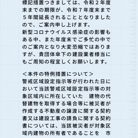
標記措置つきましては、令和２年度
末までの期限が、令和７年度末まで
５年間延長されるこ
ととなりました
ので、ご案内申し上げます。
新型コロナウイルス感染症の影響も
ある中、また年度末でご多忙の
中で
のご案内となり大変恐縮ではありま
すが、貴団体傘下の建設業者様当に
もご周知の程宜しくお願いします。
＜本件の特例措置について＞
警戒区域設定指示等が行われた日に
おいて当該警戒区域設定指示等
の対
象区域内に所在していた 建物の代
替建物を取得する場合等に被災者が
作成する不動産の譲渡
に関する契約
書又は建設工事の請負に関する契約
書については、当該被災者が対象区
域
内建物の所有者であることを 市