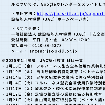
ルについては、Googleカレンダーをスライド
・申込方法：
https://jac-skill.or.jp/suppor
設技能人材機構（JAC）ホームページ内）
・お問合せ先：
一般社団法人 建設技能人材機構（JAC）｜安全
受付時間：平日 月～金 08:30～17:00
電話番号：0120-36-5378
メール： anzen@jac-skill.or.jp
※2025年1月開講 JAC特別教育 科目一覧
・1月10日（金） フルハーネス型安全帯使用作業特
・1月10日（金） 自由研削砥石特別教育（ベトナム語
・1月14日（火） 足場の組立等の業務に係る特別教
・1月14日（火）フルハーネス型安全帯使用作業特別
・1月17日（金）酸素欠乏・硫化水素危険作業特別教
・1月17日（金）足場の組立等の業務に係る特別教育
・1月21日（火）自由研削砥石特別教育（ベトナム語