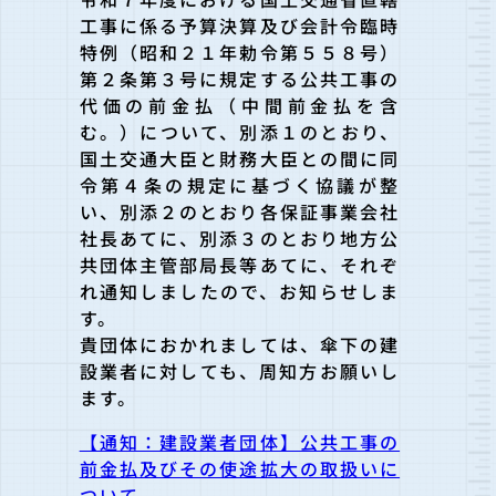
工事に係る予算決算及び会計令臨時
特例（昭和２１年勅令第５５８号）
第２条第３号に規定する公共工事の
代価の前金払（中間前金払を含
む。）について、別添１のとおり、
国土交通大臣と財務大臣との間に同
令第４条の規定に基づく協議が整
い、別添２のとおり各保証事業会社
社長あてに、別添３のとおり地方公
共団体主管部局長等あてに、それぞ
れ通知しましたので、お知らせしま
す。
貴団体におかれましては、傘下の建
設業者に対しても、周知方お願いし
ます。
【通知：建設業者団体】公共工事の
前金払及びその使途拡大の取扱いに
ついて