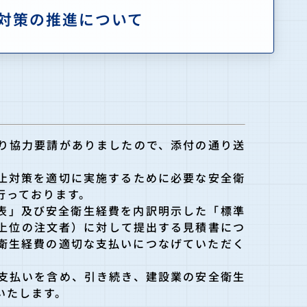
対策の推進について
り協力要請がありましたので、添付の通り送
止対策を適切
に実施するために必要な安全衛
行っております。
表」及び安全
衛生経費を内訳明示した「標準
上位の注文者）に対して提出する見積書につ
衛生経費の適切な支
払いにつなげていただく
支払いを含め、引き続き、建設業
の安全衛生
い
たします。