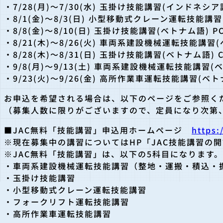
・7/28(月)～7/30(水) 玉掛け技能講習(インドネシア
・8/1(金)～8/3(日) 小型移動式クレーン運転技能講
・8/8(金)～8/10(日) 玉掛け技能講習(ベトナム語) 
・8/21(木)～8/26(火) 車両系建設機械運転技能講習
・8/28(木)～8/31(日) 玉掛け技能講習(ベトナム語)
・9/8(月)～9/13(土) 車両系建設機械運転技能講習
・9/23(火)～9/26(金) 高所作業車運転技能講習(ベ
お申込を希望される場合は、以下のページをご参照く
（募集人数に限りがございますので、定員になり次第
■JAC無料「技能講習」申込用ホームページ
https:
※現在募集中の講習についてはHP「JAC技能講習の
※JAC無料「技能講習」は、以下の5科目になります。
・車両系建設機械運転技能講習（整地・運搬・積込・
・玉掛け技能講習
・小型移動式クレーン運転技能講習
・フォークリフト運転技能講習
・高所作業車運転技能講習