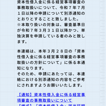
資本性借入金に係る経営事項審査の
事務取扱いについて、令和７年
７月
１日以降の申請について別添通知の
とおりとすることと致しました。
※本取り扱いの対象は、審査基準日
が令和７年３月３１日以降かつ
、単
独決算を申請している者のみと致し
ます。
本連絡は、本年３月２８日の「資本
性
借入金に係る経営事項審査の事務
取扱いの方針について」に係る本通
知になります。
そのため、申請にあたっては、本連
絡における別添通知の内容をご
参考
にされますようお願いいたします。
【通知】資本性借入金に係る経営事
項審査の事務取扱いについて
【様式】「資本性借入金」該当証明