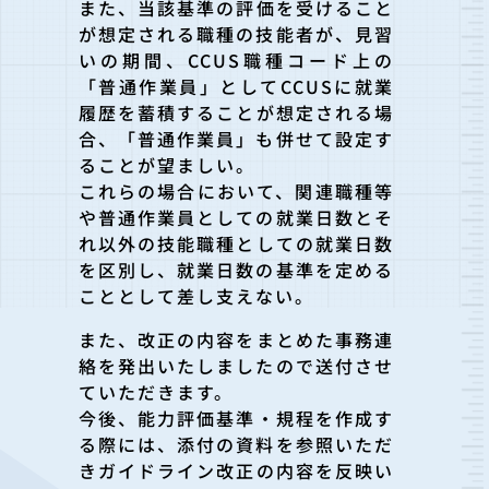
また、当該基準の評価を受けること
が想定される職種の技能者が、
見習
いの期間、CCUS職種コード上の
「普通作業員」としてCC
USに就業
履歴を蓄積することが想定される場
合、「普通作業員」
も併せて設定す
ることが望ましい。
これらの場合において、関連職種等
や普通作業員としての就業日数
とそ
れ以外の技能職種としての就業日数
を区別し、就業日数の基準
を定める
こととして差し支えない。
また、改正の内容をまとめた事務連
絡を発出いたしましたので送付
させ
ていただきます。
今後、能力評価基準・規程を作成す
る際には、添付の資料を参照い
ただ
きガイドライン改正の内容を反映い