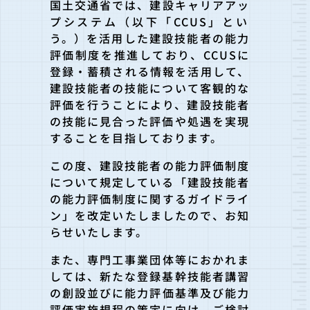
国土交通省では、建設キャリアアッ
プシステム（以下「CCUS」
とい
う。）を活用した建設技能者の能力
評価制度を推進しており、CCUSに
登録・蓄積される情報を活用して、
建設技能者の技能に
ついて客観的な
評価を行うことにより、建設技能者
の技能に見合っ
た評価や処遇を実現
することを目指しております。
この度、建設技能者の能力評価制度
について規定している「建設技
能者
の能力評価制度に関するガイドライ
ン」を改定いたしましたの
で、お知
らせいたします。
また、専門工事業団体等におかれま
しては、新たな登録基幹技能者
講習
の創設並びに能力評価基準及び能力
評価実施規程の策定に向け
、ご検討