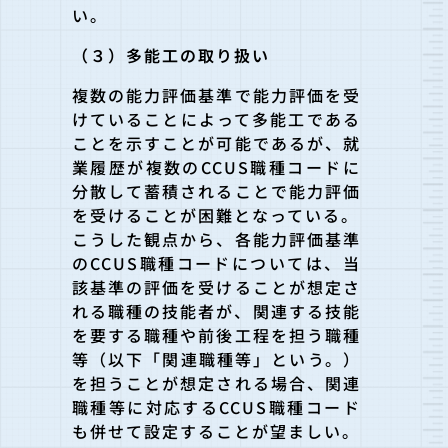
い。
（３）多能工の取り扱い
複数の能力評価基準で能力評価を受
けていることによって多能工で
ある
ことを示すことが可能であるが、就
業履歴が複数のCCUS職
種コードに
分散して蓄積されることで能力評価
を受けることが困難
となっている。
こうした観点から、各能力評価基準
のCCUS職種コードについて
は、当
該基準の評価を受けることが想定さ
れる職種の技能者が、関
連する技能
を要する職種や前後工程を担う職種
等（以下「関連職種
等」という。）
を担うことが想定される場合、関連
職種等に対応するCCUS職種
コード
も併せて設定することが望ましい。