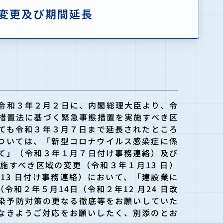
変更及び期間延長
令和３年２月
２日に、内閣総理大臣より、令
措置法に基づく緊急事態措置を実施すべき区
ても令和３年３月７日まで延長されたところ
ついては、「新型コロナウイルス感染症に係
て」（令和３年１月７日付け事務連絡）及
び
施すべき区域の変更（令和３
年１月13 日）
13 日付け事務連絡）において、「建設業に
（
令和２年５月14日（令和２年12 月24 日改
染予防対策の更なる徹底等をお願いしていた
なきようご対応をお願いしたく、別添のとお