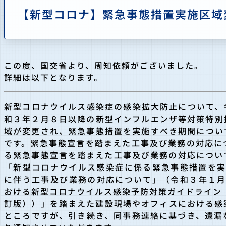
【新型コロナ】緊急事態措置実施区域
この度、国交省より、周知依頼がございました。
詳細は以下となります。
新型コロナウイルス感染症の感染拡大防止について、
和３年２月８日以降の新型インフルエンザ等対策特
別
域が変更され、緊急事態措置を実施す
べき期間につい
です。緊急事態宣言を踏
まえた工事及び業務の対応に
る緊急事態
宣言を踏まえた工事及び業務の対応につい
「新型コロナウイルス感染症に係る緊急事態措置を実
に伴う工事及び業務の対応について」（令和３年１月
おける新型コロナウイルス感染予防対策ガイドライン
訂版））」を踏まえた建設現場やオフィスにおける感
ところですが、引き続き、
同事務連絡に基づき、遺漏