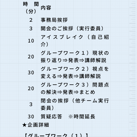
時間
内容
（分）
２
事務局挨拶
３
開会のご挨拶（実行委員）
アイスブレイク（自己紹
10
介）
グループワーク１）現状の
20
振り返り⇒発表⇒講師解説
グループワーク２）視点を
30
変える⇒発表⇒講師解説
グループワーク３）問題点
20
の解決⇒発表⇒まとめ
閉会の挨拶（他チーム実行
３
委員）
30
質疑応答 ※時間延長
★企画詳細
【グループワーク（１）】