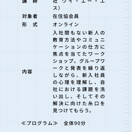
講 師
社 ワイ・エー・エ
ス）
対象者
在住協会員
形 式
オンライン
入社間もない新人の
教育方法やコミュニ
ケーションの仕方に
焦点を当てたワーク
ショップ。グループワ
ークと発表を繰り返
内容
しながら、新入社員
の心理を理解し、自
社における課題を洗
い出し、そしてその
解決に向けた糸口を
見つけてもらう。
≪プログラム≫ 全体90分