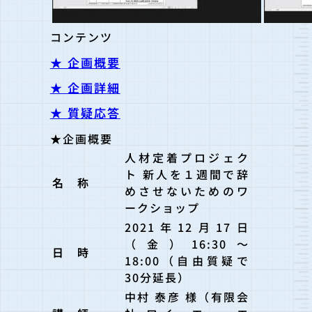
コンテンツ
★ 企画概要
★ 企画詳細
★ 質疑応答
★企画概要
人材定着プロジェク
ト 新人を１週間で辞
名 称
めさせないためのワ
ークショップ
2021年12月17日
（金）16:30～
日 時
18:00（自由質疑で
30分延長）
中村 泰彦 様（有限会