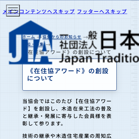
メインコンテンツへスキップ
フッターへスキップ
ホーム
協会からのお知らせ
告知・募集
《在住協アワード》の創設について
《在住協アワード》の創設
について
当協会ではこのたび【在住協アワー
ド】を創設し、木造在来工法の普及
と継承・発展に寄与した会員様を表
彰して参ります。
技術の継承や木造住宅産業の周知広