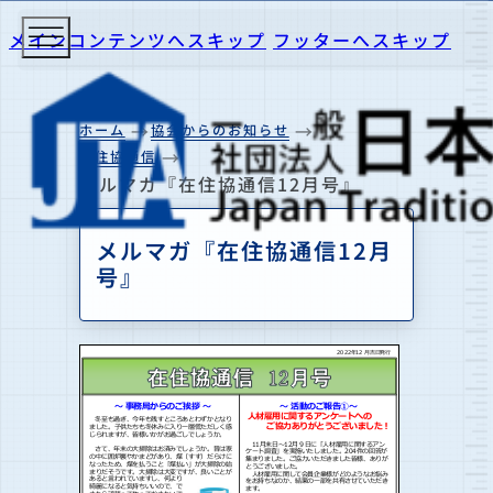
メインコンテンツへスキップ
フッターへスキップ
ホーム
協会からのお知らせ
在住協通信
メルマガ『在住協通信12月号』
メルマガ『在住協通信12月
号』